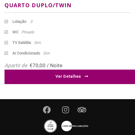
QUARTO DUPLO/TWIN
Lotação
3
WC
Privado
TV Satélite
Sim
Ar Condicionado
Sim
Apartir de
€70,00 / Noite
Ver Detalhes